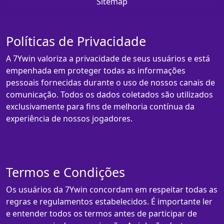
Sitemap
Políticas de Privacidade
A 7Ywin valoriza a privacidade de seus usuários e está
empenhada em proteger todas as informações
pessoais fornecidas durante o uso de nossos canais de
comunicação. Todos os dados coletados são utilizados
exclusivamente para fins de melhoria contínua da
experiência de nossos jogadores.
Termos e Condições
Os usuários da 7Ywin concordam em respeitar todas as
regras e regulamentos estabelecidos. É importante ler
e entender todos os termos antes de participar de