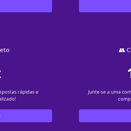
reto
👥 
t
espostas rápidas e
Junte-se a uma com
lizado!
compa
e