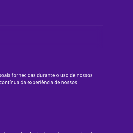
soais fornecidas durante o uso de nossos
 contínua da experiência de nossos