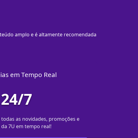
onteúdo amplo e é altamente recomendada
cias em Tempo Real
24/7
e todas as novidades, promoções e
 da 7U em tempo real!