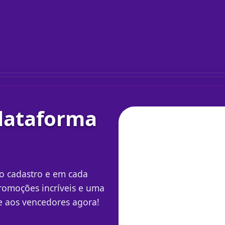
Plataforma
o cadastro e em cada
romoções incríveis e uma
se aos vencedores agora!