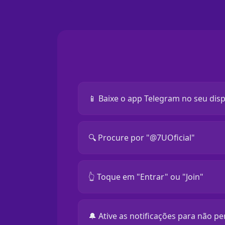
📱 Baixe o app Telegram no seu disp
🔍 Procure por "@7UOficial"
👆 Toque em "Entrar" ou "Join"
🔔 Ative as notificações para não p