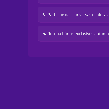
💬 Participe das conversas e interaj
🎁 Receba bônus exclusivos autom