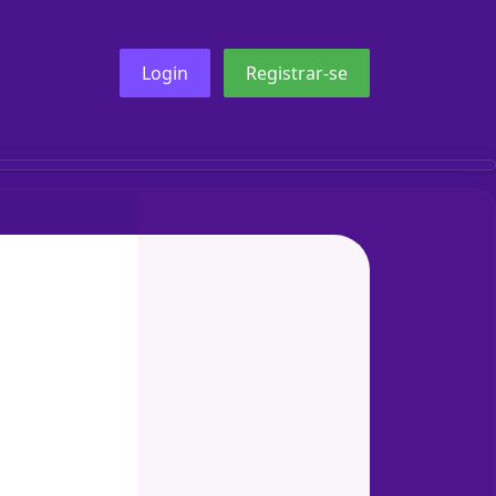
Login
Registrar-se