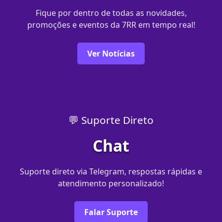
Fique por dentro de todas as novidades,
promoções e eventos da 7RR em tempo real!
Ver Notícias
💬 Suporte Direto
Chat
Suporte direto via Telegram, respostas rápidas e
atendimento personalizado!
Falar Suporte