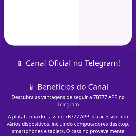
📱 Canal Oficial no Telegram!
📱 Benefícios do Canal
Descubra as vantagens de seguir a 7B777 APP no
Telegram
A plataforma do cassino 7B777 APP era acessível em
vários dispositivos, incluindo computadores desktop,
smartphones e tablets. O cassino provavelmente