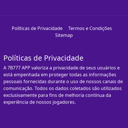
Políticas de Privacidade
Termos e Condições
Sitemap
Políticas de Privacidade
A 7B777 APP valoriza a privacidade de seus usuários e
está empenhada em proteger todas as informações
pessoais fornecidas durante o uso de nossos canais de
comunicação. Todos os dados coletados são utilizados
exclusivamente para fins de melhoria contínua da
experiência de nossos jogadores.