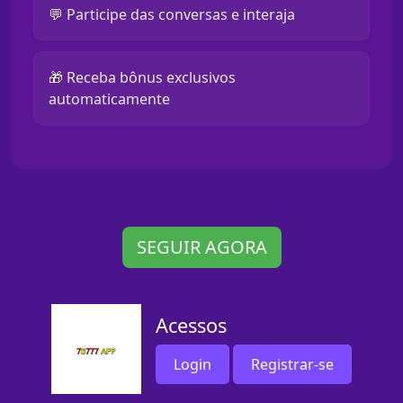
💬 Participe das conversas e interaja
🎁 Receba bônus exclusivos
automaticamente
SEGUIR AGORA
Acessos
Login
Registrar-se