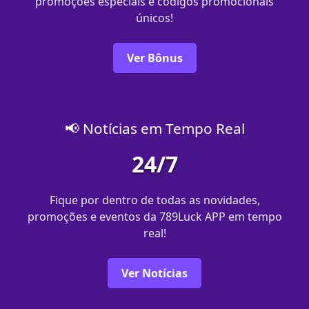
promoções especiais e códigos promocionais
únicos!
Ver Bônus
📢 Notícias em Tempo Real
24/7
Fique por dentro de todas as novidades,
promoções e eventos da 789Luck APP em tempo
real!
Ver Notícias