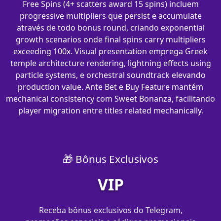
Free Spins (4+ scatters award 15 spins) incluem
progressive multipliers que persist e accumulate
através de todo bonus round, criando exponential
growth scenarios onde final spins carry multipliers
exceeding 100x. Visual presentation emprega Greek
temple architecture rendering, lightning effects using
particle systems, e orchestral soundtrack elevando
production value. Ante Bet e Buy Feature mantém
mechanical consistency com Sweet Bonanza, facilitando
player migration entre titles related mechanically.
🎁 Bônus Exclusivos
VIP
Receba bônus exclusivos do Telegram,