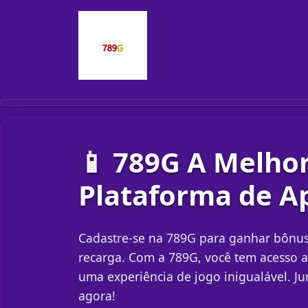
📱 789G A Melho
Plataforma de A
Cadastre-se na 789G para ganhar bônus
recarga. Com a 789G, você tem acesso a
uma experiência de jogo inigualável. J
agora!