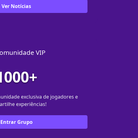
Ver Notícias
Comunidade VIP
1000+
unidade exclusiva de jogadores e
rtilhe experiências!
Entrar Grupo