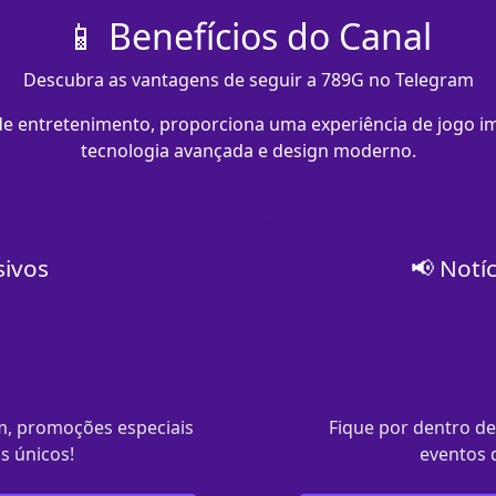
📱 Benefícios do Canal
Descubra as vantagens de seguir a 789G no Telegram
de entretenimento, proporciona uma experiência de jogo ime
tecnologia avançada e design moderno.
sivos
📢 Notí
m, promoções especiais
Fique por dentro d
s únicos!
eventos 