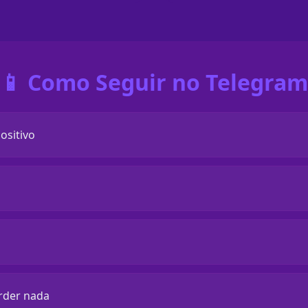
📱 Como Seguir no Telegram
ositivo
erder nada