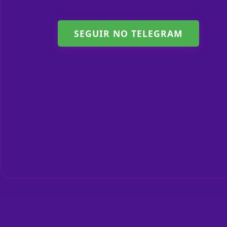
SEGUIR NO TELEGRAM