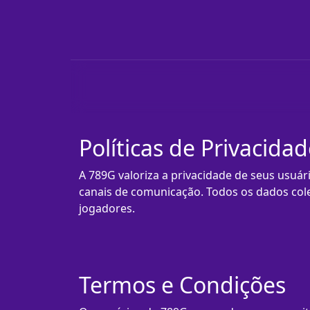
Políticas de Privacida
A 789G valoriza a privacidade de seus usuá
canais de comunicação. Todos os dados cole
jogadores.
Termos e Condições