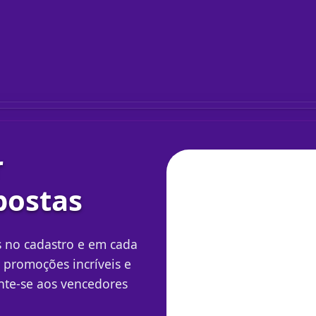
r
postas
 no cadastro e em cada
 promoções incríveis e
unte-se aos vencedores