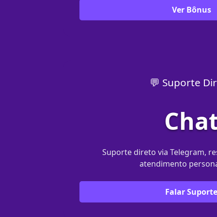
Ver Bônus
💬 Suporte Di
Cha
Suporte direto via Telegram, r
atendimento persona
Falar Suport