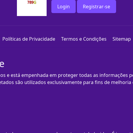
Login
Registrar-se
Políticas de Privacidade
Termos e Condições
Sitemap
de
rios e está empenhada em proteger todas as informações p
tados são utilizados exclusivamente para fins de melhoria