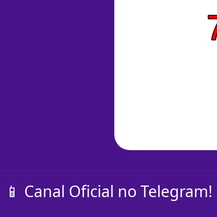
📱 Canal Oficial no Telegram!