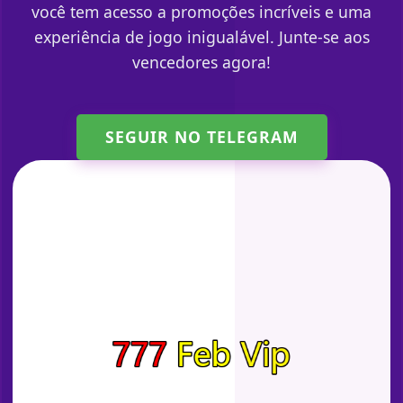
você tem acesso a promoções incríveis e uma
experiência de jogo inigualável. Junte-se aos
vencedores agora!
SEGUIR NO TELEGRAM