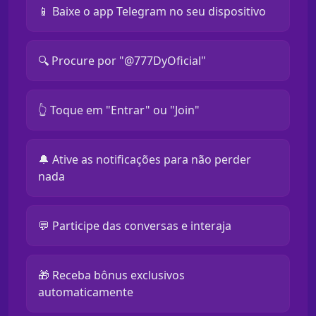
📱 Baixe o app Telegram no seu dispositivo
🔍 Procure por "@777DyOficial"
👆 Toque em "Entrar" ou "Join"
🔔 Ative as notificações para não perder
nada
💬 Participe das conversas e interaja
🎁 Receba bônus exclusivos
automaticamente