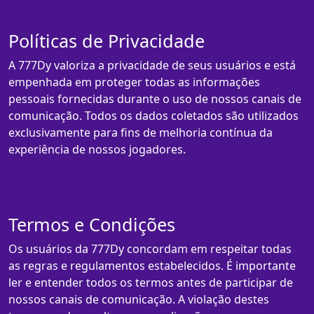
Políticas de Privacidade
A 777Dy valoriza a privacidade de seus usuários e está
empenhada em proteger todas as informações
pessoais fornecidas durante o uso de nossos canais de
comunicação. Todos os dados coletados são utilizados
exclusivamente para fins de melhoria contínua da
experiência de nossos jogadores.
Termos e Condições
Os usuários da 777Dy concordam em respeitar todas
as regras e regulamentos estabelecidos. É importante
ler e entender todos os termos antes de participar de
nossos canais de comunicação. A violação destes