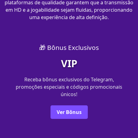
plataformas de qualidade garantem que a transmissão
em HD e a jogabilidade sejam fluidas, proporcionando
uma experiência de alta definição.
🎁 Bônus Exclusivos
VIP
Receba bônus exclusivos do Telegram,
promoções especiais e códigos promocionais
únicos!
Ver Bônus