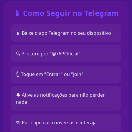
📱 Como Seguir no Telegram
📱 Baixe o app Telegram no seu dispositivo
🔍 Procure por "@76POficial"
👆 Toque em "Entrar" ou "Join"
🔔 Ative as notificações para não perder
nada
💬 Participe das conversas e interaja