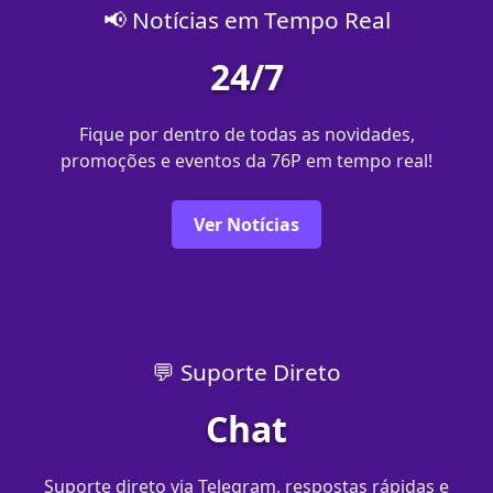
📢 Notícias em Tempo Real
24/7
Fique por dentro de todas as novidades,
promoções e eventos da 76P em tempo real!
Ver Notícias
💬 Suporte Direto
Chat
Suporte direto via Telegram, respostas rápidas e