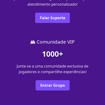
atendimento personalizado!
Falar Suporte
👥 Comunidade VIP
1000+
Junte-se a uma comunidade exclusiva de
jogadores e compartilhe experiências!
Entrar Grupo