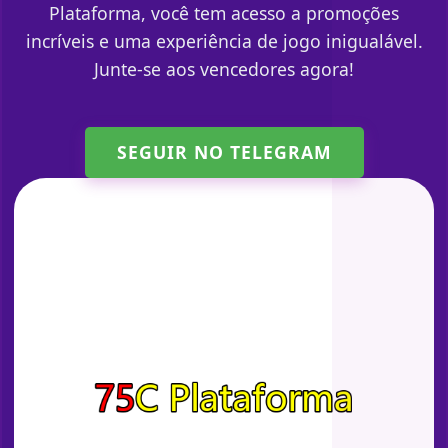
Plataforma, você tem acesso a promoções
incríveis e uma experiência de jogo inigualável.
Junte-se aos vencedores agora!
SEGUIR NO TELEGRAM