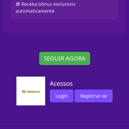
🎁 Receba bônus exclusivos
automaticamente
SEGUIR AGORA
Acessos
Login
Registrar-se