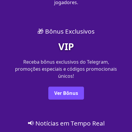
jogadores.
🎁 Bônus Exclusivos
VIP
Receba bônus exclusivos do Telegram,
promoções especiais e códigos promocionais
únicos!
Ver Bônus
📢 Notícias em Tempo Real