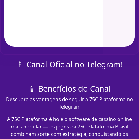
📱 Canal Oficial no Telegram!
📱 Benefícios do Canal
Descubra as vantagens de seguir a 75C Plataforma no
Telegram
A 75C Plataforma é hoje o software de cassino online
mais popular — os jogos da 75C Plataforma Brasil
combinam sorte com estratégia, conquistando os