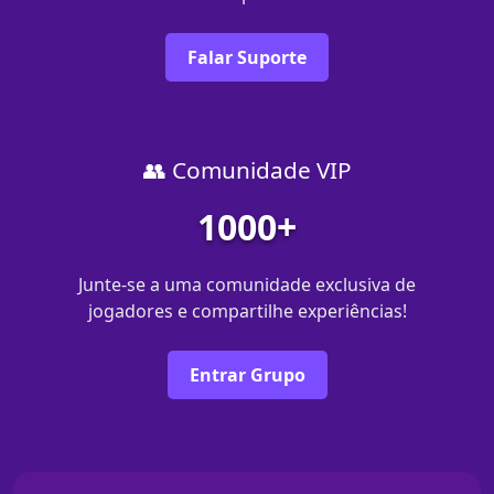
Falar Suporte
👥 Comunidade VIP
1000+
Junte-se a uma comunidade exclusiva de
jogadores e compartilhe experiências!
Entrar Grupo