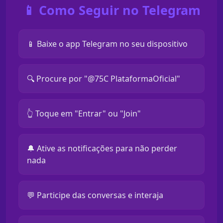
📱 Como Seguir no Telegram
📱 Baixe o app Telegram no seu dispositivo
🔍 Procure por "@75C PlataformaOficial"
👆 Toque em "Entrar" ou "Join"
🔔 Ative as notificações para não perder
nada
💬 Participe das conversas e interaja