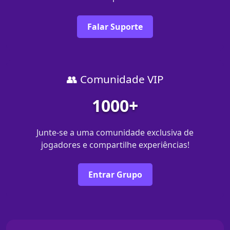
Falar Suporte
👥 Comunidade VIP
1000+
Junte-se a uma comunidade exclusiva de
jogadores e compartilhe experiências!
Entrar Grupo