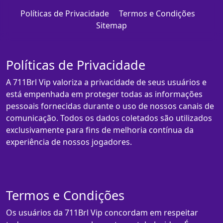
Políticas de Privacidade
Termos e Condições
Sitemap
Políticas de Privacidade
A 711Brl Vip valoriza a privacidade de seus usuários e
está empenhada em proteger todas as informações
pessoais fornecidas durante o uso de nossos canais de
comunicação. Todos os dados coletados são utilizados
exclusivamente para fins de melhoria contínua da
experiência de nossos jogadores.
Termos e Condições
Os usuários da 711Brl Vip concordam em respeitar