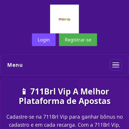
Login
Registrar-se
Menu
📱 711Brl Vip A Melhor
Plataforma de Apostas
Cadastre-se na 711Brl Vip para ganhar bônus no
cadastro e em cada recarga. Com a 711Brl Vip,