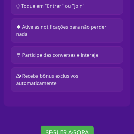
👆 Toque em "Entrar" ou "Join"
🔔 Ative as notificações para não perder
nada
💬 Participe das conversas e interaja
🎁 Receba bônus exclusivos
automaticamente
SEGUIR AGORA