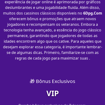
experiência de jogar online é aprimorada por gráficos
deslumbrantes e uma jogabilidade fluida. Além disso,
muitos dos cassinos clássicos disponíveis no
6Dpg.Com
oferecem bônus e promoções que atraem novos
jogadores e recompensam os veteranos. Embora a
tecnologia tenha avançado, a essência do jogo clássico
permanece, garantindo que jogadores de todas as
idades encontrem algo que os cative. Para aqueles que
desejam explorar essa categoria, é importante lembrar-
se de algumas dicas. Primeiro, familiarize-se com as
regras de cada jogo para maximizar suas .
🎁 Bônus Exclusivos
VIP