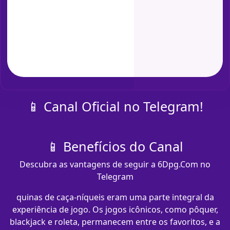
📱 Canal Oficial no Telegram!
📱 Benefícios do Canal
Descubra as vantagens de seguir a 6Dpg.Com no
Telegram
quinas de caça-níqueis eram uma parte integral da
experiência de jogo. Os jogos icônicos, como pôquer,
blackjack e roleta, permanecem entre os favoritos, e a