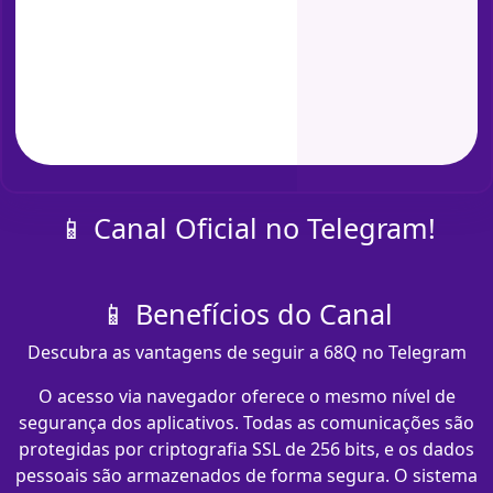
📱 Canal Oficial no Telegram!
📱 Benefícios do Canal
Descubra as vantagens de seguir a 68Q no Telegram
O acesso via navegador oferece o mesmo nível de
segurança dos aplicativos. Todas as comunicações são
protegidas por criptografia SSL de 256 bits, e os dados
pessoais são armazenados de forma segura. O sistema