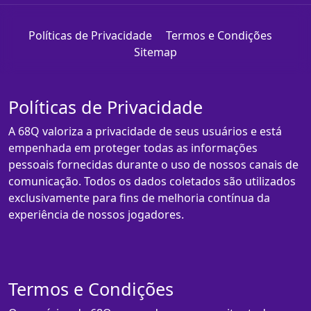
Políticas de Privacidade
Termos e Condições
Sitemap
Políticas de Privacidade
A 68Q valoriza a privacidade de seus usuários e está
empenhada em proteger todas as informações
pessoais fornecidas durante o uso de nossos canais de
comunicação. Todos os dados coletados são utilizados
exclusivamente para fins de melhoria contínua da
experiência de nossos jogadores.
Termos e Condições