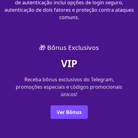
de autenticação inclui opções de login seguro,
autenticação de dois fatores e proteção contra ataques
comuns.
🎁 Bônus Exclusivos
VIP
Receba bônus exclusivos do Telegram,
promoções especiais e códigos promocionais
únicos!
Ver Bônus