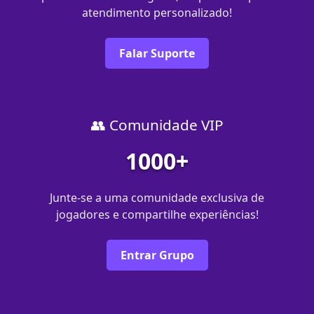
atendimento personalizado!
Falar Suporte
👥 Comunidade VIP
1000+
Junte-se a uma comunidade exclusiva de
jogadores e compartilhe experiências!
Entrar Grupo