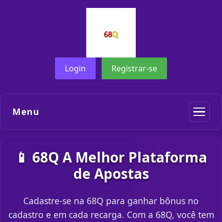
Login
Registrar-se
Menu
📱 68Q A Melhor Plataforma
de Apostas
Cadastre-se na 68Q para ganhar bônus no
cadastro e em cada recarga. Com a 68Q, você tem