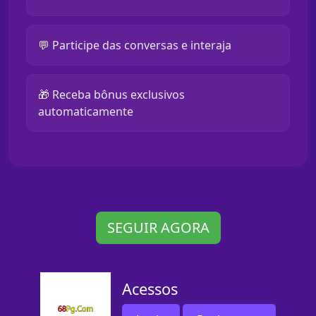
💬 Participe das conversas e interaja
🎁 Receba bônus exclusivos
automaticamente
SEGUIR AGORA
Acessos