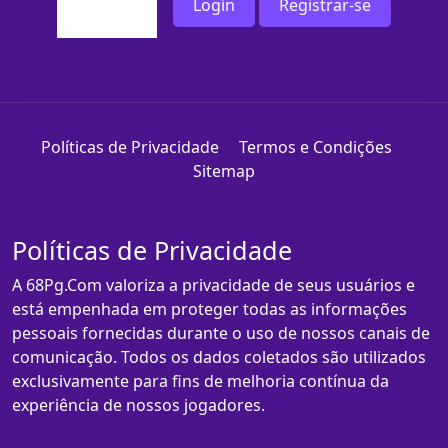
Login
Registrar-se
Políticas de Privacidade
Termos e Condições
Sitemap
Políticas de Privacidade
A 68Pg.Com valoriza a privacidade de seus usuários e
está empenhada em proteger todas as informações
pessoais fornecidas durante o uso de nossos canais de
comunicação. Todos os dados coletados são utilizados
exclusivamente para fins de melhoria contínua da
experiência de nossos jogadores.