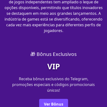
de jogos independentes tem ampliado o leque de
opções disponíveis, permitindo que títulos inovadores
se destaquem em meio aos grandes lançamentos. A
indústria de games está se diversificando, oferecendo
cada vez mais experiências para diferentes perfis de
jogadores.
🎁 Bônus Exclusivos
VIP
Receba bônus exclusivos do Telegram,
promoções especiais e códigos promocionais
únicos!
Ver Bônus