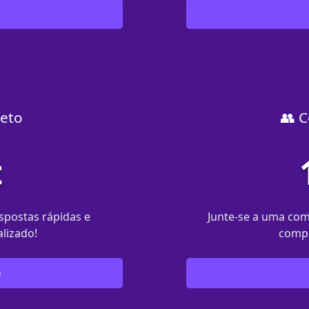
reto
👥 
t
espostas rápidas e
Junte-se a uma com
lizado!
compa
e