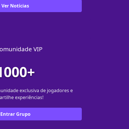
Ver Notícias
Comunidade VIP
1000+
unidade exclusiva de jogadores e
rtilhe experiências!
Entrar Grupo