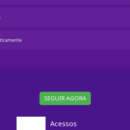
a
aticamente
SEGUIR AGORA
Acessos