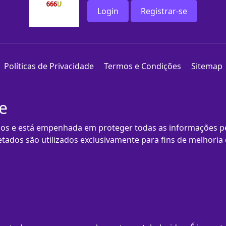
Login
Registrar-se
Políticas de Privacidade
Termos e Condições
Sitemap
de
rios e está empenhada em proteger todas as informações p
tados são utilizados exclusivamente para fins de melhoria