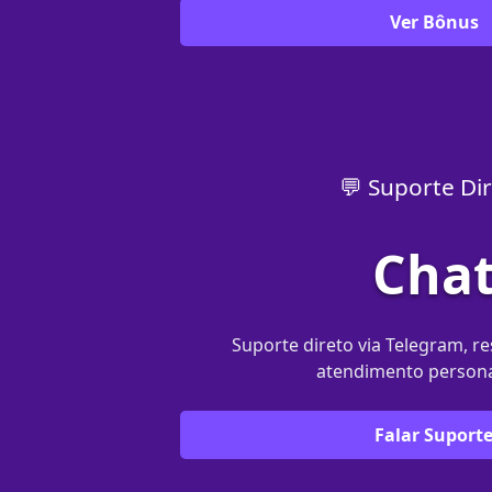
Ver Bônus
💬 Suporte Di
Cha
Suporte direto via Telegram, r
atendimento persona
Falar Suport