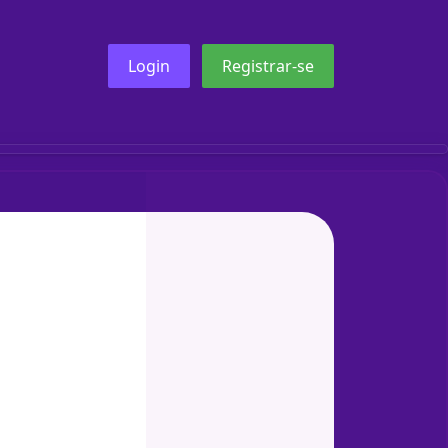
Login
Registrar-se