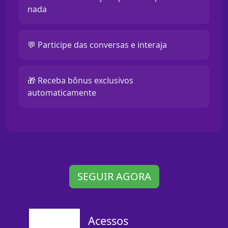
nada
💬 Participe das conversas e interaja
🎁 Receba bônus exclusivos
automaticamente
SEGUIR AGORA
Acessos