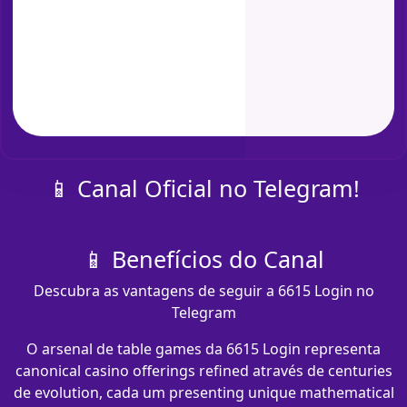
📱 Canal Oficial no Telegram!
📱 Benefícios do Canal
Descubra as vantagens de seguir a 6615 Login no
Telegram
O arsenal de table games da 6615 Login representa
canonical casino offerings refined através de centuries
de evolution, cada um presenting unique mathematical