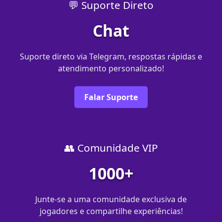
💬 Suporte Direto
Chat
Suporte direto via Telegram, respostas rápidas e
atendimento personalizado!
Falar Suporte
👥 Comunidade VIP
1000+
Junte-se a uma comunidade exclusiva de
jogadores e compartilhe experiências!