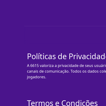
Políticas de Privacida
A 6615 valoriza a privacidade de seus usuá
canais de comunicação. Todos os dados cole
jogadores.
Termos e Condições