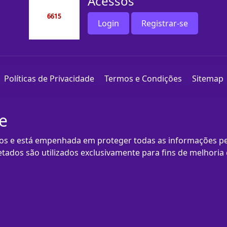
Acessos
Login
Registrar-se
Políticas de Privacidade
Termos e Condições
Sitemap
de
rios e está empenhada em proteger todas as informações p
tados são utilizados exclusivamente para fins de melhoria