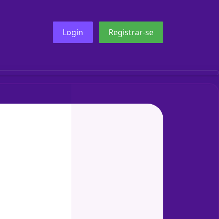
Login
Registrar-se