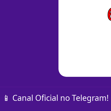
📱 Canal Oficial no Telegram!