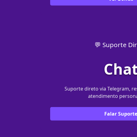
💬 Suporte Di
Cha
Suporte direto via Telegram, r
atendimento persona
Falar Suport