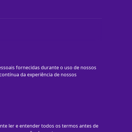
essoais fornecidas durante o uso de nossos
 contínua da experiência de nossos
nte ler e entender todos os termos antes de