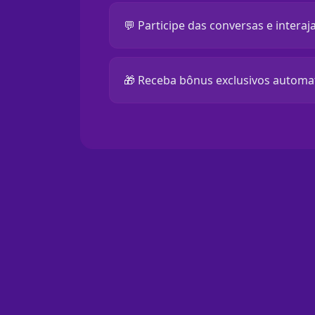
💬 Participe das conversas e interaj
🎁 Receba bônus exclusivos autom