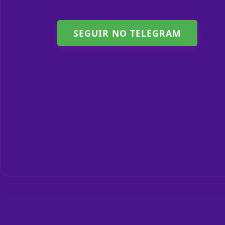
SEGUIR NO TELEGRAM