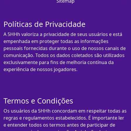
Sitemap
Políticas de Privacidade
A 5HHh valoriza a privacidade de seus usuários e está
empenhada em proteger todas as informações
pessoais fornecidas durante o uso de nossos canais de
comunicação. Todos os dados coletados são utilizados
exclusivamente para fins de melhoria contínua da
experiência de nossos jogadores.
Termos e Condições
Os usuários da 5HHh concordam em respeitar todas as
regras e regulamentos estabelecidos. É importante ler
e entender todos os termos antes de participar de