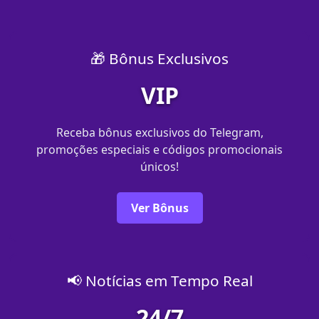
🎁 Bônus Exclusivos
VIP
Receba bônus exclusivos do Telegram,
promoções especiais e códigos promocionais
únicos!
Ver Bônus
📢 Notícias em Tempo Real
24/7