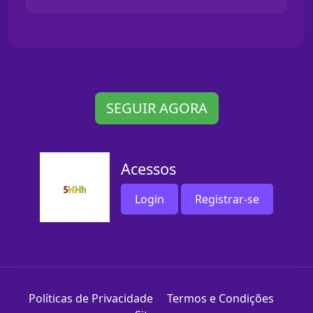
SEGUIR AGORA
Acessos
Login
Registrar-se
Políticas de Privacidade
Termos e Condições