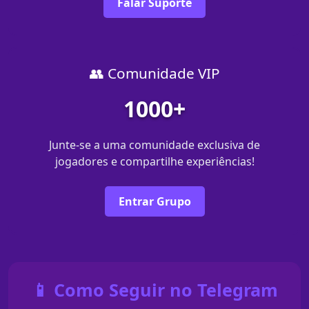
Falar Suporte
👥 Comunidade VIP
1000+
Junte-se a uma comunidade exclusiva de
jogadores e compartilhe experiências!
Entrar Grupo
📱 Como Seguir no Telegram