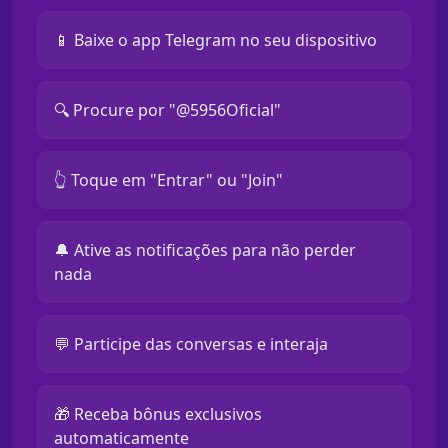
📱 Baixe o app Telegram no seu dispositivo
🔍 Procure por "@5956Oficial"
👆 Toque em "Entrar" ou "Join"
🔔 Ative as notificações para não perder
nada
💬 Participe das conversas e interaja
🎁 Receba bônus exclusivos
automaticamente