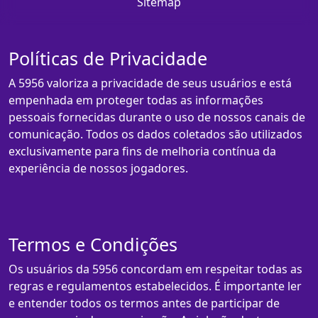
Sitemap
Políticas de Privacidade
A 5956 valoriza a privacidade de seus usuários e está
empenhada em proteger todas as informações
pessoais fornecidas durante o uso de nossos canais de
comunicação. Todos os dados coletados são utilizados
exclusivamente para fins de melhoria contínua da
experiência de nossos jogadores.
Termos e Condições
Os usuários da 5956 concordam em respeitar todas as
regras e regulamentos estabelecidos. É importante ler
e entender todos os termos antes de participar de