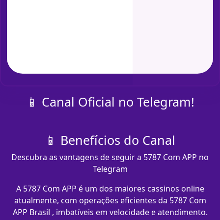
📱 Canal Oficial no Telegram!
📱 Benefícios do Canal
Descubra as vantagens de seguir a 5787 Com APP no
Telegram
A 5787 Com APP é um dos maiores cassinos online
atualmente, com operações eficientes da 5787 Com
APP Brasil , imbatíveis em velocidade e atendimento.