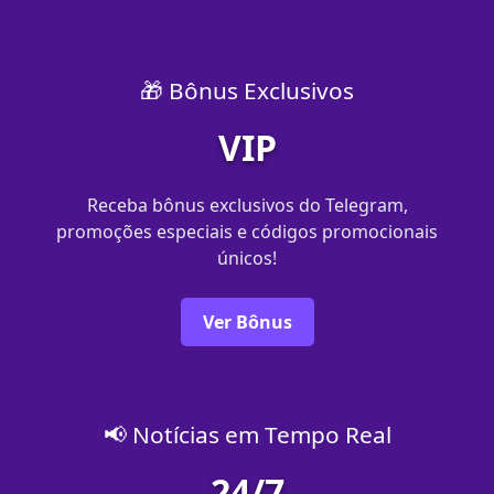
🎁 Bônus Exclusivos
VIP
Receba bônus exclusivos do Telegram,
promoções especiais e códigos promocionais
únicos!
Ver Bônus
📢 Notícias em Tempo Real
24/7