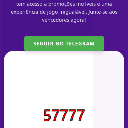
tem acesso a promoções incríveis e uma
experiência de jogo inigualável. Junte-se aos
vencedores agora!
SEGUIR NO TELEGRAM