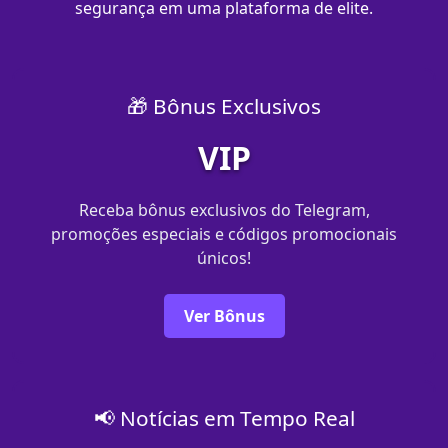
segurança em uma plataforma de elite.
🎁 Bônus Exclusivos
VIP
Receba bônus exclusivos do Telegram,
promoções especiais e códigos promocionais
únicos!
Ver Bônus
📢 Notícias em Tempo Real