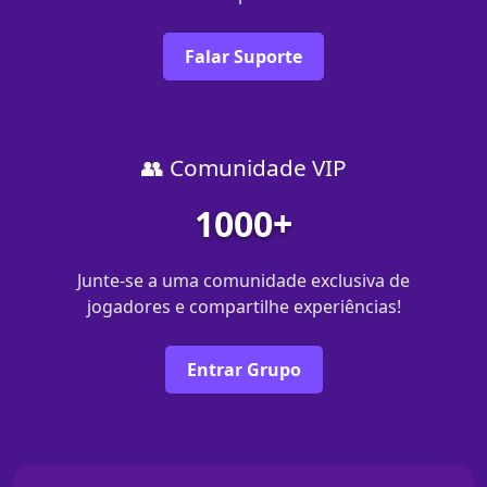
Falar Suporte
👥 Comunidade VIP
1000+
Junte-se a uma comunidade exclusiva de
jogadores e compartilhe experiências!
Entrar Grupo