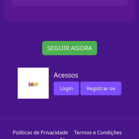
SEGUIR AGORA
Acessos
Login
Registrar-se
Políticas de Privacidade
Termos e Condições