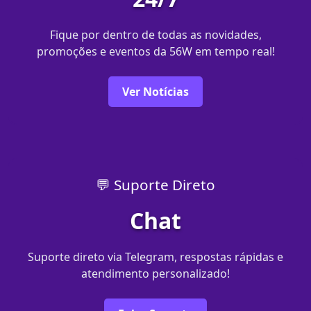
Fique por dentro de todas as novidades,
promoções e eventos da 56W em tempo real!
Ver Notícias
💬 Suporte Direto
Chat
Suporte direto via Telegram, respostas rápidas e
atendimento personalizado!