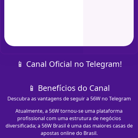
📱 Canal Oficial no Telegram!
📱 Benefícios do Canal
Descubra as vantagens de seguir a 56W no Telegram
Atualmente, a 56W tornou-se uma plataforma
profissional com uma estrutura de negócios
diversificada; a 56W Brasil é uma das maiores casas de
apostas online do Brasil.