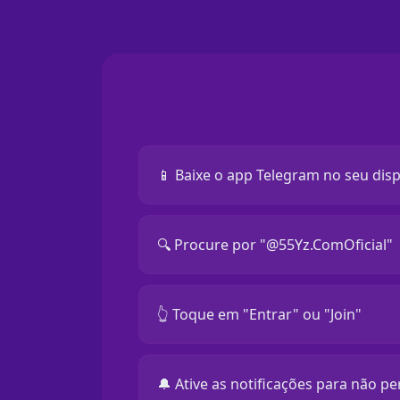
📱 Baixe o app Telegram no seu disp
🔍 Procure por "@55Yz.ComOficial"
👆 Toque em "Entrar" ou "Join"
🔔 Ative as notificações para não p