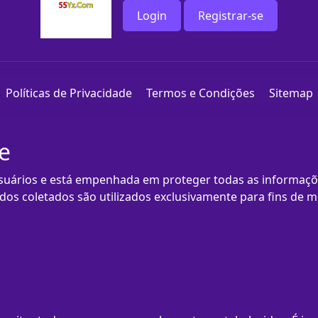
Login
Registrar-se
Políticas de Privacidade
Termos e Condições
Sitemap
de
usuários e está empenhada em proteger todas as informaçõ
os coletados são utilizados exclusivamente para fins de m