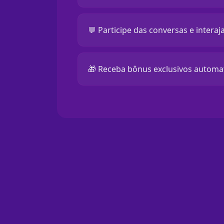
💬 Participe das conversas e interaj
🎁 Receba bônus exclusivos autom