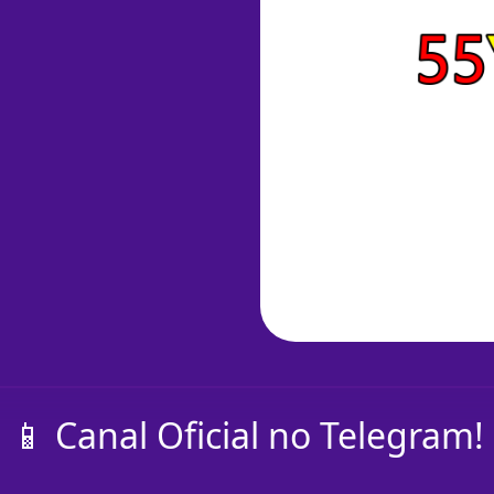
📱 Canal Oficial no Telegram!