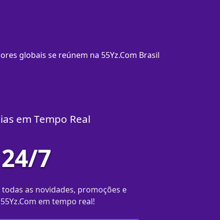
ores globais se reúnem na 55Yz.Com Brasil
cias em Tempo Real
24/7
e todas as novidades, promoções e
 55Yz.Com em tempo real!