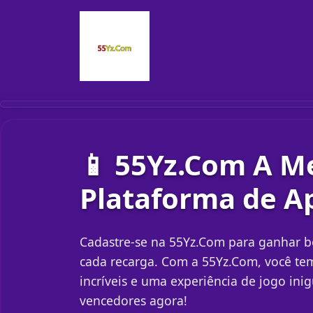
📱 55Yz.Com A M
Plataforma de A
Cadastre-se na 55Yz.Com para ganhar b
cada recarga. Com a 55Yz.Com, você te
incríveis e uma experiência de jogo inig
vencedores agora!