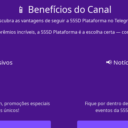
📱 Benefícios do Canal
scubra as vantagens de seguir a 555D Plataforma no Teleg
rêmios incríveis, a 555D Plataforma é a escolha certa — c
sivos
📢 Notí
m, promoções especiais
Fique por dentro d
s únicos!
eventos da 55