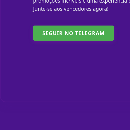
promoções incríveis e uma experiência d
Junte-se aos vencedores agora!
SEGUIR NO TELEGRAM