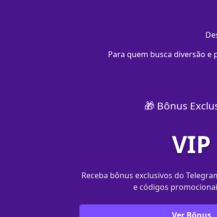
De
Para quem busca diversão e p
🎁 Bônus Exclu
VIP
Receba bônus exclusivos do Telegra
e códigos promocionai
Ver Bônus