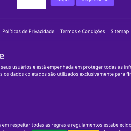
Políticas de Privacidade
Termos e Condições
Sitemap
de
e seus usuários e está empenhada em proteger todas as in
 os dados coletados são utilizados exclusivamente para fi
m respeitar todas as regras e regulamentos estabelecidos