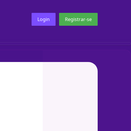
Login
Registrar-se