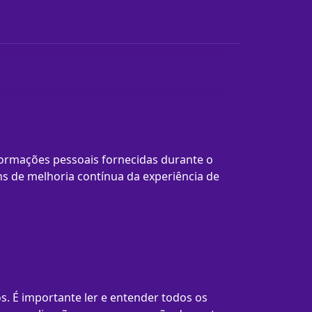
formações pessoais fornecidas durante o
ns de melhoria contínua da experiência de
. É importante ler e entender todos os