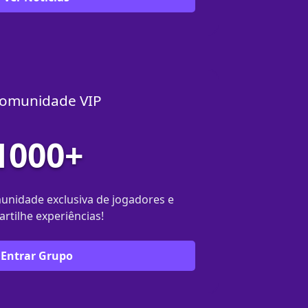
Comunidade VIP
1000+
unidade exclusiva de jogadores e
rtilhe experiências!
Entrar Grupo