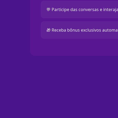
💬 Participe das conversas e interaj
🎁 Receba bônus exclusivos autom