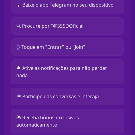
📱 Baixe o app Telegram no seu dispositivo
🔍 Procure por "@555DOficial"
👆 Toque em "Entrar" ou "Join"
🔔 Ative as notificações para não perder
nada
💬 Participe das conversas e interaja
🎁 Receba bônus exclusivos
automaticamente