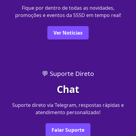
Fique por dentro de todas as novidades,
promoções e eventos da 555D em tempo real!
Ver Notícias
💬 Suporte Direto
Chat
Suporte direto via Telegram, respostas rápidas e
atendimento personalizado!
Falar Suporte