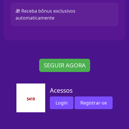
🎁 Receba bônus exclusivos
automaticamente
SEGUIR AGORA
Acessos
Login
Registrar-se