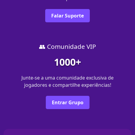
Falar Suporte
👥 Comunidade VIP
1000+
Junte-se a uma comunidade exclusiva de
jogadores e compartilhe experiências!
Entrar Grupo