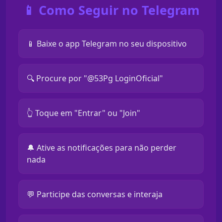
📱 Como Seguir no Telegram
📱 Baixe o app Telegram no seu dispositivo
🔍 Procure por "@53Pg LoginOficial"
👆 Toque em "Entrar" ou "Join"
🔔 Ative as notificações para não perder
nada
💬 Participe das conversas e interaja