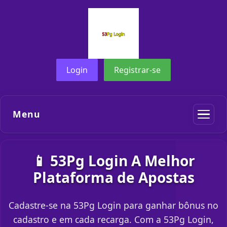
Login
Registrar-se
Menu
📱 53Pg Login A Melhor
Plataforma de Apostas
Cadastre-se na 53Pg Login para ganhar bônus no
cadastro e em cada recarga. Com a 53Pg Login,