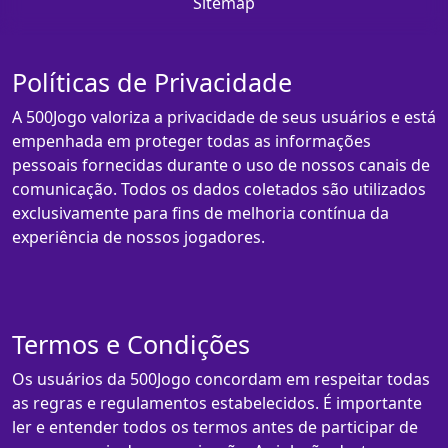
Sitemap
Políticas de Privacidade
A 500Jogo valoriza a privacidade de seus usuários e está
empenhada em proteger todas as informações
pessoais fornecidas durante o uso de nossos canais de
comunicação. Todos os dados coletados são utilizados
exclusivamente para fins de melhoria contínua da
experiência de nossos jogadores.
Termos e Condições
Os usuários da 500Jogo concordam em respeitar todas
as regras e regulamentos estabelecidos. É importante
ler e entender todos os termos antes de participar de