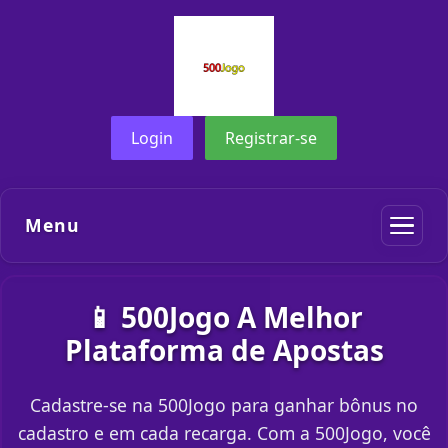
Login
Registrar-se
Menu
📱 500Jogo A Melhor
Plataforma de Apostas
Cadastre-se na 500Jogo para ganhar bônus no
cadastro e em cada recarga. Com a 500Jogo, você