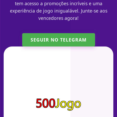
tem acesso a promoções incríveis e uma
experiência de jogo inigualável. Junte-se aos
vencedores agora!
SEGUIR NO TELEGRAM