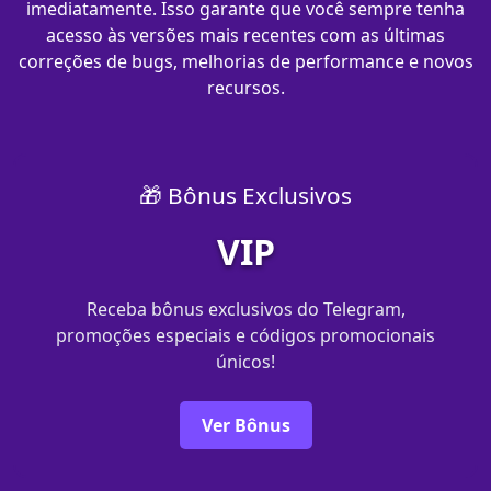
imediatamente. Isso garante que você sempre tenha
acesso às versões mais recentes com as últimas
correções de bugs, melhorias de performance e novos
recursos.
🎁 Bônus Exclusivos
VIP
Receba bônus exclusivos do Telegram,
promoções especiais e códigos promocionais
únicos!
Ver Bônus