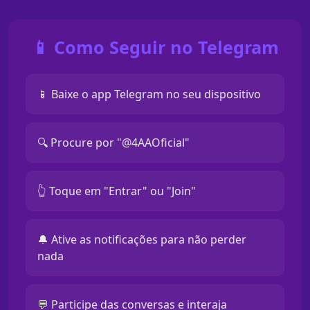
📱 Como Seguir no Telegram
📱 Baixe o app Telegram no seu dispositivo
🔍 Procure por "@4AAOficial"
👆 Toque em "Entrar" ou "Join"
🔔 Ative as notificações para não perder
nada
💬 Participe das conversas e interaja