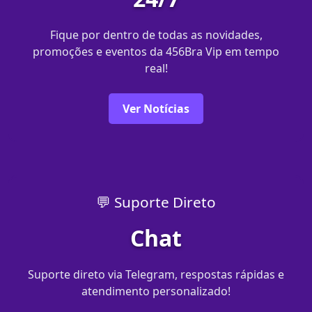
Fique por dentro de todas as novidades,
promoções e eventos da 456Bra Vip em tempo
real!
Ver Notícias
💬 Suporte Direto
Chat
Suporte direto via Telegram, respostas rápidas e
atendimento personalizado!