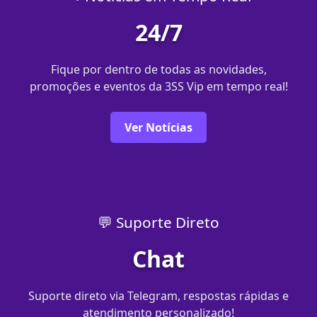
24/7
Fique por dentro de todas as novidades,
promoções e eventos da 3SS Vip em tempo real!
Ver Notícias
💬 Suporte Direto
Chat
Suporte direto via Telegram, respostas rápidas e
atendimento personalizado!