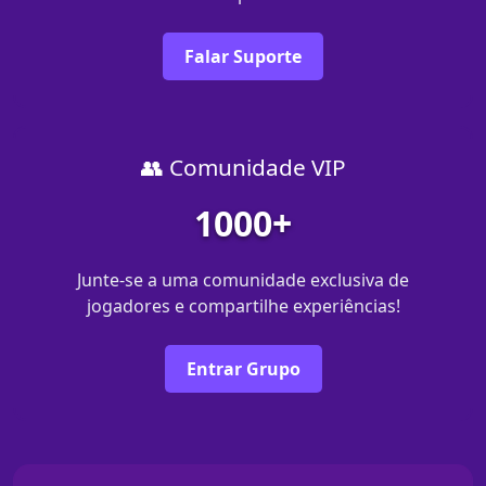
Falar Suporte
👥 Comunidade VIP
1000+
Junte-se a uma comunidade exclusiva de
jogadores e compartilhe experiências!
Entrar Grupo