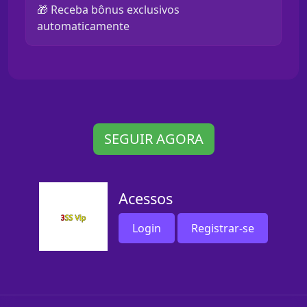
🎁 Receba bônus exclusivos
automaticamente
SEGUIR AGORA
Acessos
Login
Registrar-se