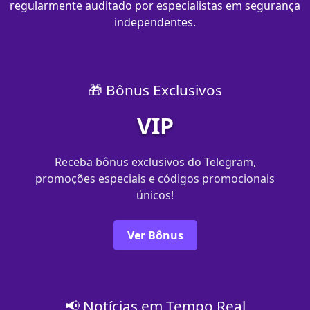
regularmente auditado por especialistas em segurança
independentes.
🎁 Bônus Exclusivos
VIP
Receba bônus exclusivos do Telegram,
promoções especiais e códigos promocionais
únicos!
Ver Bônus
📢 Notícias em Tempo Real