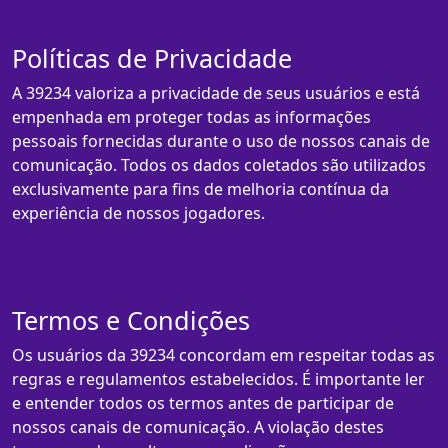
Políticas de Privacidade
A 39234 valoriza a privacidade de seus usuários e está
empenhada em proteger todas as informações
pessoais fornecidas durante o uso de nossos canais de
comunicação. Todos os dados coletados são utilizados
exclusivamente para fins de melhoria contínua da
experiência de nossos jogadores.
Termos e Condições
Os usuários da 39234 concordam em respeitar todas as
regras e regulamentos estabelecidos. É importante ler
e entender todos os termos antes de participar de
nossos canais de comunicação. A violação destes