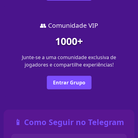
👥 Comunidade VIP
1000+
Junte-se a uma comunidade exclusiva de
jogadores e compartilhe experiências!
Entrar Grupo
📱 Como Seguir no Telegram