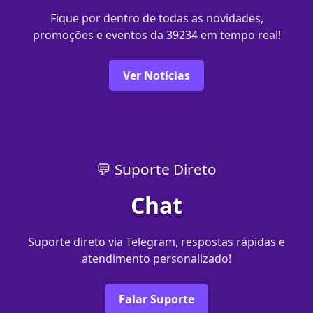
Fique por dentro de todas as novidades,
promoções e eventos da 39234 em tempo real!
Ver Notícias
💬 Suporte Direto
Chat
Suporte direto via Telegram, respostas rápidas e
atendimento personalizado!
Falar Suporte