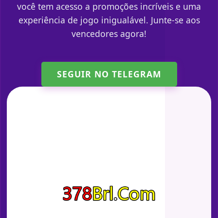
você tem acesso a promoções incríveis e uma
experiência de jogo inigualável. Junte-se aos
vencedores agora!
SEGUIR NO TELEGRAM