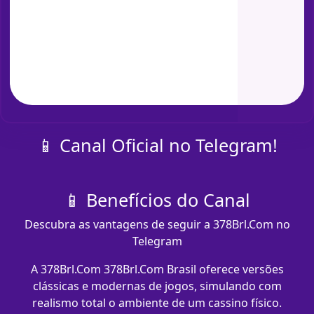
📱 Canal Oficial no Telegram!
📱 Benefícios do Canal
Descubra as vantagens de seguir a 378Brl.Com no
Telegram
A 378Brl.Com 378Brl.Com Brasil oferece versões
clássicas e modernas de jogos, simulando com
realismo total o ambiente de um cassino físico.