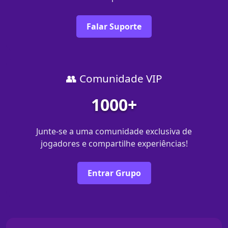
Falar Suporte
👥 Comunidade VIP
1000+
Junte-se a uma comunidade exclusiva de
jogadores e compartilhe experiências!
Entrar Grupo