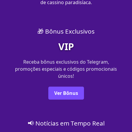
de cassino paradisíaca.
🎁 Bônus Exclusivos
VIP
Receba bônus exclusivos do Telegram,
promoções especiais e códigos promocionais
únicos!
Ver Bônus
📢 Notícias em Tempo Real