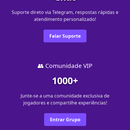
Suporte direto via Telegram, respostas rápidas e
atendimento personalizado!
Falar Suporte
👥 Comunidade VIP
1000+
Junte-se a uma comunidade exclusiva de
jogadores e compartilhe experiências!
Entrar Grupo