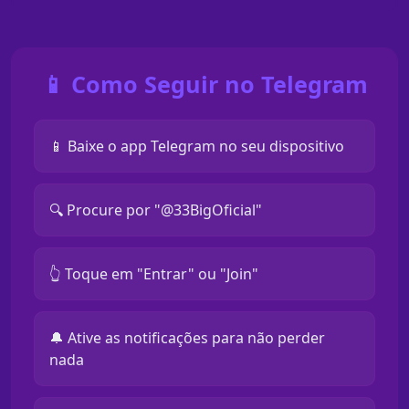
📱 Como Seguir no Telegram
📱 Baixe o app Telegram no seu dispositivo
🔍 Procure por "@33BigOficial"
👆 Toque em "Entrar" ou "Join"
🔔 Ative as notificações para não perder
nada