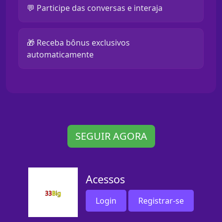
💬 Participe das conversas e interaja
🎁 Receba bônus exclusivos
automaticamente
SEGUIR AGORA
Acessos
Login
Registrar-se