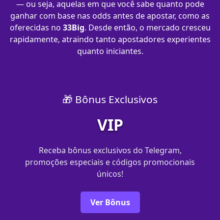
— ou seja, aquelas em que você sabe quanto pode
ganhar com base nas odds antes de apostar, como as
oferecidas no
33Big
. Desde então, o mercado cresceu
rapidamente, atraindo tanto apostadores experientes
quanto iniciantes.
🎁 Bônus Exclusivos
VIP
Receba bônus exclusivos do Telegram,
promoções especiais e códigos promocionais
únicos!
Ver Bônus