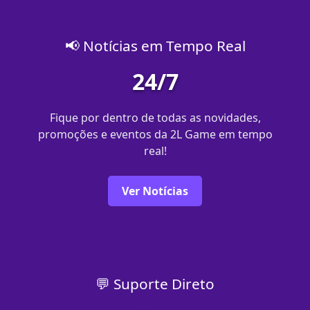
📢 Notícias em Tempo Real
24/7
Fique por dentro de todas as novidades,
promoções e eventos da 2L Game em tempo
real!
Ver Notícias
💬 Suporte Direto