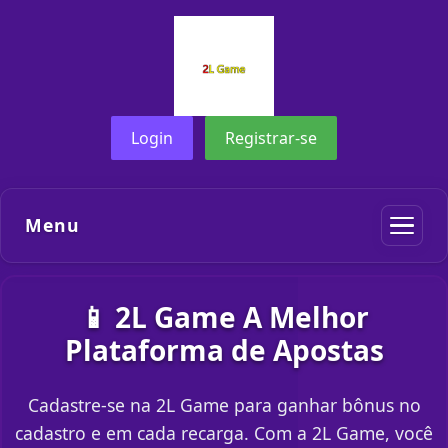
Login
Registrar-se
Menu
📱 2L Game A Melhor
Plataforma de Apostas
Cadastre-se na 2L Game para ganhar bônus no
cadastro e em cada recarga. Com a 2L Game, você