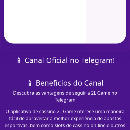
📱 Canal Oficial no Telegram!
📱 Benefícios do Canal
Descubra as vantagens de seguir a 2L Game no
Telegram
O aplicativo de cassino 2L Game oferece uma maneira
fácil de aproveitar a melhor experiência de apostas
esportivas, bem como slots de cassino on-line e outros