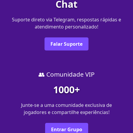
Chat
Suporte direto via Telegram, respostas rápidas e
atendimento personalizado!
Falar Suporte
👥 Comunidade VIP
1000+
Junte-se a uma comunidade exclusiva de
jogadores e compartilhe experiências!
Entrar Grupo