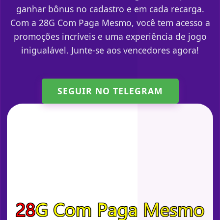
ganhar bônus no cadastro e em cada recarga.
Com a 28G Com Paga Mesmo, você tem acesso a
promoções incríveis e uma experiência de jogo
inigualável. Junte-se aos vencedores agora!
SEGUIR NO TELEGRAM