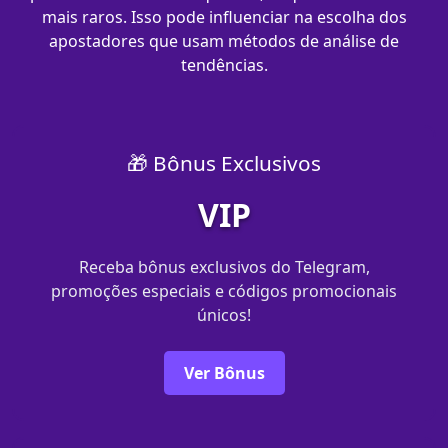
mais raros. Isso pode influenciar na escolha dos
apostadores que usam métodos de análise de
tendências.
🎁 Bônus Exclusivos
VIP
Receba bônus exclusivos do Telegram,
promoções especiais e códigos promocionais
únicos!
Ver Bônus