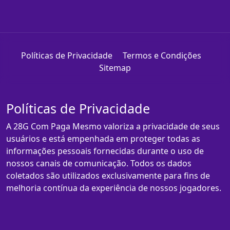
Políticas de Privacidade
Termos e Condições
Sitemap
Políticas de Privacidade
A 28G Com Paga Mesmo valoriza a privacidade de seus
usuários e está empenhada em proteger todas as
informações pessoais fornecidas durante o uso de
nossos canais de comunicação. Todos os dados
coletados são utilizados exclusivamente para fins de
melhoria contínua da experiência de nossos jogadores.