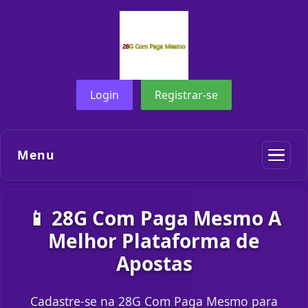
Login
Registrar-se
Menu
📱 28G Com Paga Mesmo A
Melhor Plataforma de
Apostas
Cadastre-se na 28G Com Paga Mesmo para