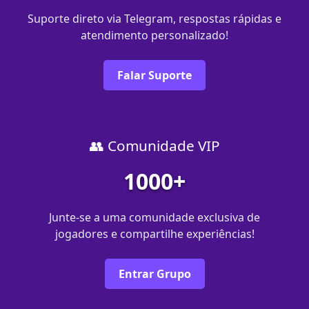
Suporte direto via Telegram, respostas rápidas e
atendimento personalizado!
Falar Suporte
👥 Comunidade VIP
1000+
Junte-se a uma comunidade exclusiva de
jogadores e compartilhe experiências!
Entrar Grupo