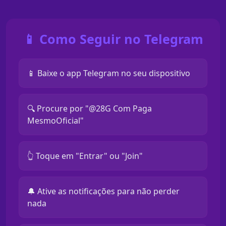
📱 Como Seguir no Telegram
📱 Baixe o app Telegram no seu dispositivo
🔍 Procure por "@28G Com Paga
MesmoOficial"
👆 Toque em "Entrar" ou "Join"
🔔 Ative as notificações para não perder
nada