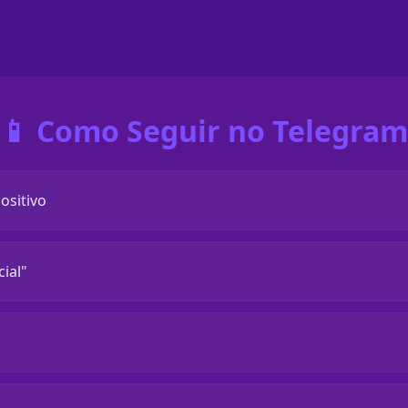
📱 Como Seguir no Telegram
ositivo
ial"