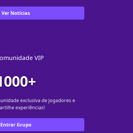
Ver Notícias
Comunidade VIP
1000+
unidade exclusiva de jogadores e
rtilhe experiências!
Entrar Grupo