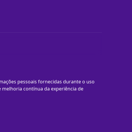
rmações pessoais fornecidas durante o uso
e melhoria contínua da experiência de