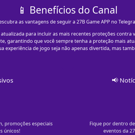
📱 Benefícios do Canal
escubra as vantagens de seguir a 27B Game APP no Telegr
atualizada para incluir as mais recentes proteções contra 
te, garantindo que você sempre tenha a proteção mais atua
ua experiência de jogo seja não apenas divertida, mas ta
sivos
📢 Notí
m, promoções especiais
Fique por dentro d
s únicos!
eventos da 2