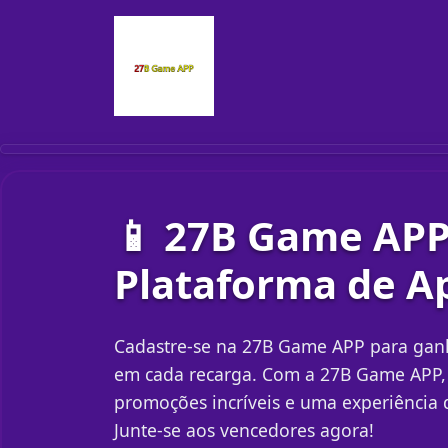
📱 27B Game APP
Plataforma de A
Cadastre-se na 27B Game APP para gan
em cada recarga. Com a 27B Game APP, 
promoções incríveis e uma experiência d
Junte-se aos vencedores agora!