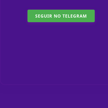
SEGUIR NO TELEGRAM