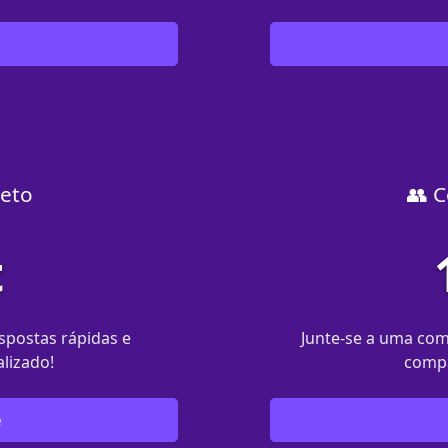
reto
👥 
t
espostas rápidas e
Junte-se a uma com
lizado!
compa
e