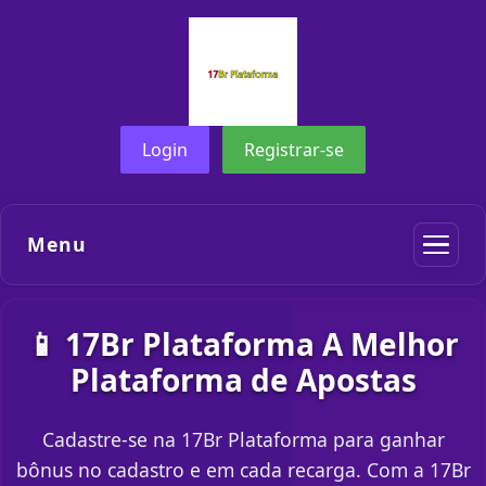
Login
Registrar-se
Menu
📱 17Br Plataforma A Melhor
Plataforma de Apostas
Cadastre-se na 17Br Plataforma para ganhar
bônus no cadastro e em cada recarga. Com a 17Br