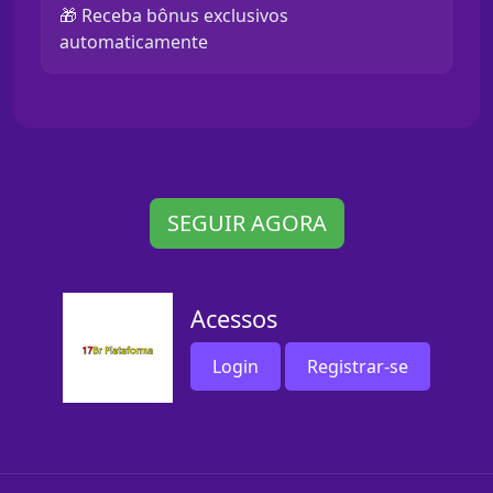
🎁 Receba bônus exclusivos
automaticamente
SEGUIR AGORA
Acessos
Login
Registrar-se