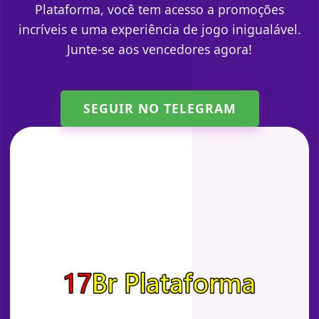
Plataforma, você tem acesso a promoções
incríveis e uma experiência de jogo inigualável.
Junte-se aos vencedores agora!
SEGUIR NO TELEGRAM