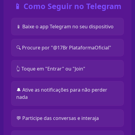
📱 Como Seguir no Telegram
📱 Baixe o app Telegram no seu dispositivo
🔍 Procure por "@17Br PlataformaOficial"
👆 Toque em "Entrar" ou "Join"
🔔 Ative as notificações para não perder
nada
💬 Participe das conversas e interaja