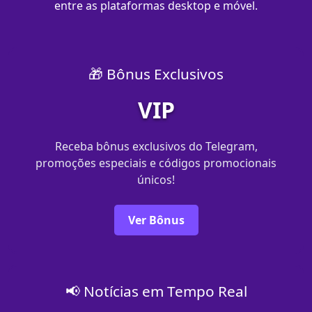
entre as plataformas desktop e móvel.
🎁 Bônus Exclusivos
VIP
Receba bônus exclusivos do Telegram,
promoções especiais e códigos promocionais
únicos!
Ver Bônus
📢 Notícias em Tempo Real