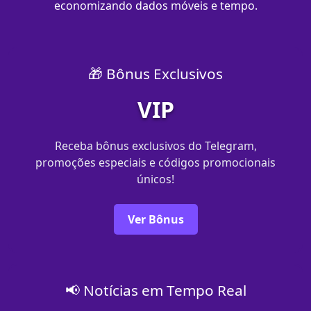
economizando dados móveis e tempo.
🎁 Bônus Exclusivos
VIP
Receba bônus exclusivos do Telegram,
promoções especiais e códigos promocionais
únicos!
Ver Bônus
📢 Notícias em Tempo Real