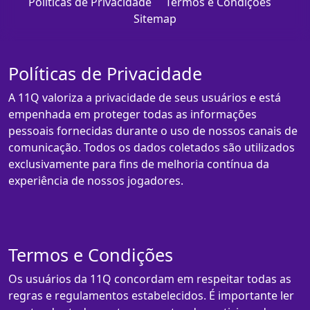
Políticas de Privacidade
Termos e Condições
Sitemap
Políticas de Privacidade
A 11Q valoriza a privacidade de seus usuários e está
empenhada em proteger todas as informações
pessoais fornecidas durante o uso de nossos canais de
comunicação. Todos os dados coletados são utilizados
exclusivamente para fins de melhoria contínua da
experiência de nossos jogadores.
Termos e Condições
Os usuários da 11Q concordam em respeitar todas as
regras e regulamentos estabelecidos. É importante ler