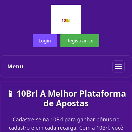
Login
Registrar-se
Menu
📱 10Brl A Melhor Plataforma
de Apostas
Cadastre-se na 10Brl para ganhar bônus no
cadastro e em cada recarga. Com a 10Brl, você