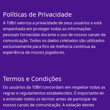
Políticas de Privacidade
A 10Brl valoriza a privacidade de seus usuários e está
empenhada em proteger todas as informações
pessoais fornecidas durante o uso de nossos canais de
comunicação. Todos os dados coletados são utilizados
exclusivamente para fins de melhoria contínua da
experiência de nossos jogadores.
Termos e Condições
Os usuários da 10Brl concordam em respeitar todas as
regras e regulamentos estabelecidos. É importante ler
e entender todos os termos antes de participar de
nossos canais de comunicação. A violação destes