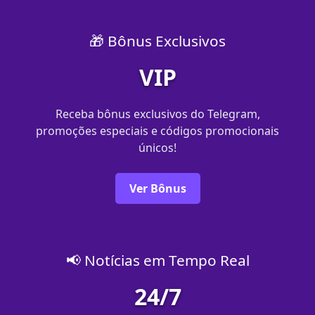
🎁 Bônus Exclusivos
VIP
Receba bônus exclusivos do Telegram,
promoções especiais e códigos promocionais
únicos!
Ver Bônus
📢 Notícias em Tempo Real
24/7