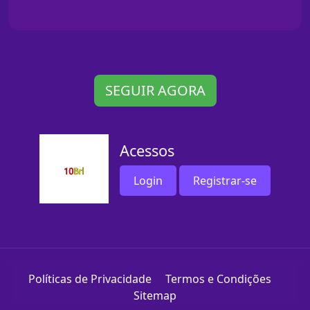
SEGUIR AGORA
Acessos
Login
Registrar-se
Políticas de Privacidade
Termos e Condições
Sitemap