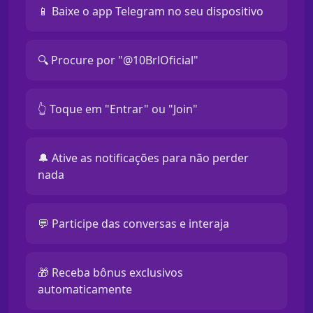
📱 Baixe o app Telegram no seu dispositivo
🔍 Procure por "@10BrlOficial"
👆 Toque em "Entrar" ou "Join"
🔔 Ative as notificações para não perder
nada
💬 Participe das conversas e interaja
🎁 Receba bônus exclusivos
automaticamente