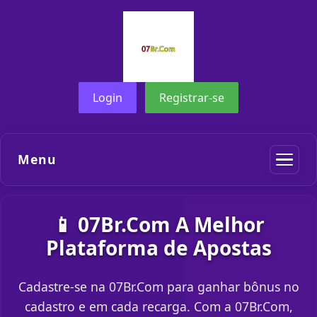
Login
Registrar-se
Menu
📱 07Br.Com A Melhor
Plataforma de Apostas
Cadastre-se na 07Br.Com para ganhar bônus no
cadastro e em cada recarga. Com a 07Br.Com,