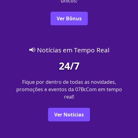
únicos!
Ver Bônus
📢 Notícias em Tempo Real
24/7
Fique por dentro de todas as novidades,
promoções e eventos da 07Br.Com em tempo
real!
Ver Notícias