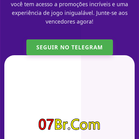
você tem acesso a promoções incríveis e uma
experiência de jogo inigualável. Junte-se aos
vencedores agora!
SEGUIR NO TELEGRAM