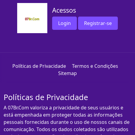
Acessos
Login
Registrar-se
Políticas de Privacidade
Termos e Condições
Sitemap
Políticas de Privacidade
A 07Br.Com valoriza a privacidade de seus usuários e
está empenhada em proteger todas as informações
pessoais fornecidas durante o uso de nossos canais de
comunicação. Todos os dados coletados são utilizados