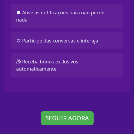
🔔 Ative as notificações para não perder
nada
💬 Participe das conversas e interaja
🎁 Receba bônus exclusivos
automaticamente
SEGUIR AGORA