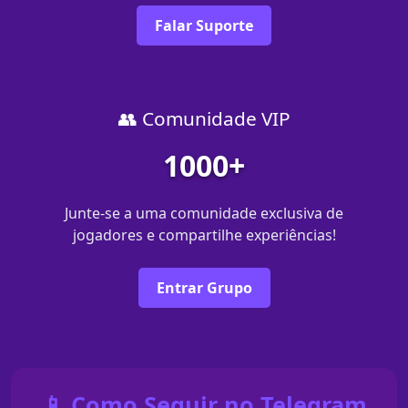
Falar Suporte
👥 Comunidade VIP
1000+
Junte-se a uma comunidade exclusiva de
jogadores e compartilhe experiências!
Entrar Grupo
📱 Como Seguir no Telegram