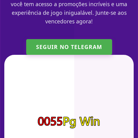
você tem acesso a promoções incríveis e uma
experiência de jogo inigualável. Junte-se aos
vencedores agora!
SEGUIR NO TELEGRAM