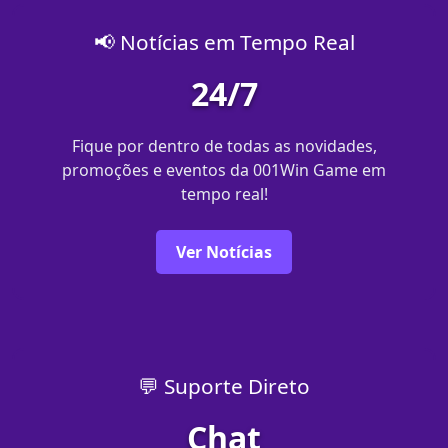
📢 Notícias em Tempo Real
24/7
Fique por dentro de todas as novidades,
promoções e eventos da 001Win Game em
tempo real!
Ver Notícias
💬 Suporte Direto
Chat