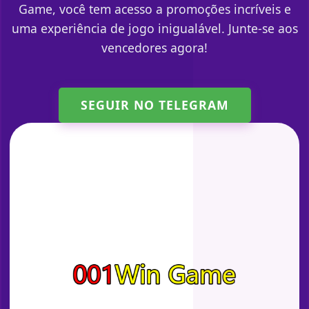
Game, você tem acesso a promoções incríveis e
uma experiência de jogo inigualável. Junte-se aos
vencedores agora!
SEGUIR NO TELEGRAM